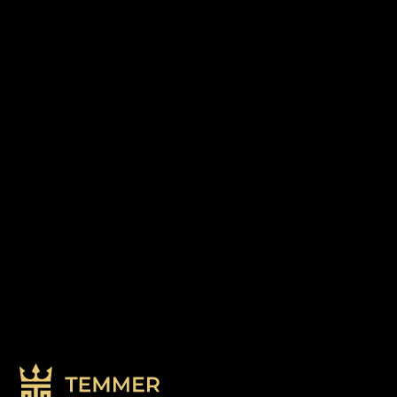
DIE TEMMER METHODE
Jetzt kostenloses
Erstgespräch
vereinbaren
Erstgespräch vereinbaren