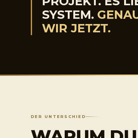
PROJEKT. ES L
SYSTEM.
GENAU
WIR JETZT.
DER UNTERSCHIED
WARUM DU 