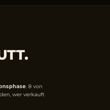
UTT.
ionsphase
. 8 von
den, wer verkauft