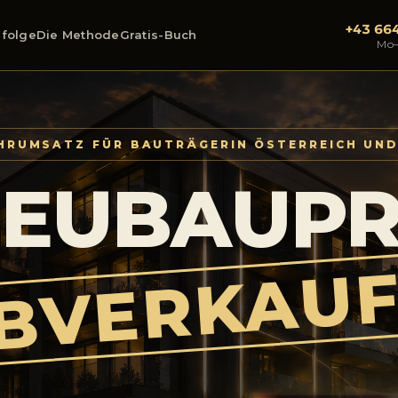
+43 66
folge
Die Methode
Gratis-Buch
Mo–
EHRUMSATZ FÜR BAUTRÄGER
IN ÖSTERREICH UN
NEUBAUPR
BVERKAUF