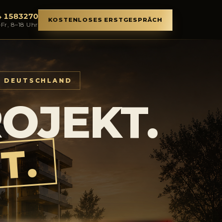
4 1583270
KOSTENLOSES ERSTGESPRÄCH
Fr, 8–18 Uhr
D DEUTSCHLAND
OJEKT.
T.